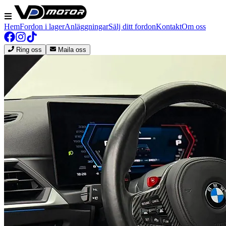
Hem
Fordon i lager
Anläggningar
Sälj ditt fordon
Kontakt
Om oss
Ring oss
Maila oss