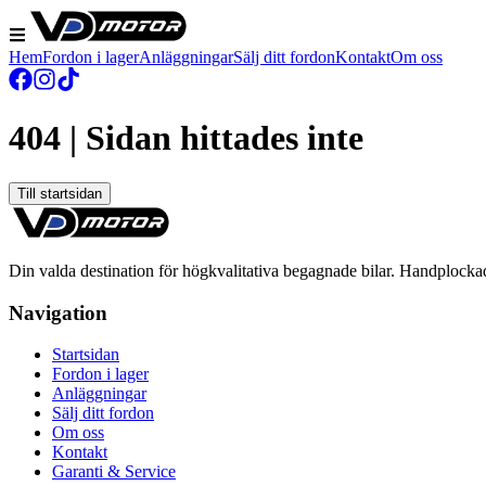
Hem
Fordon i lager
Anläggningar
Sälj ditt fordon
Kontakt
Om oss
404 | Sidan hittades inte
Till startsidan
Din valda destination för högkvalitativa begagnade bilar. Handplocka
Navigation
Startsidan
Fordon i lager
Anläggningar
Sälj ditt fordon
Om oss
Kontakt
Garanti & Service