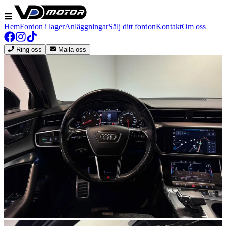
Hem
Fordon i lager
Anläggningar
Sälj ditt fordon
Kontakt
Om oss
Ring oss
Maila oss