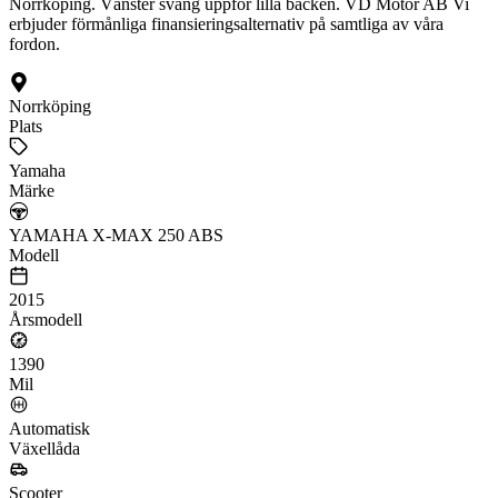
Norrköping. Vänster sväng uppför lilla backen. VD Motor AB Vi
erbjuder förmånliga finansieringsalternativ på samtliga av våra
fordon.
Norrköping
Plats
Yamaha
Märke
YAMAHA X-MAX 250 ABS
Modell
2015
Årsmodell
1390
Mil
Automatisk
Växellåda
Scooter