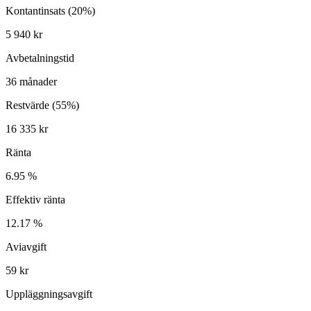
Kontantinsats (
20
%)
5 940 kr
Avbetalningstid
36
månader
Restvärde (55%)
16 335 kr
Ränta
6.95
%
Effektiv ränta
12.17
%
Aviavgift
59 kr
Uppläggningsavgift