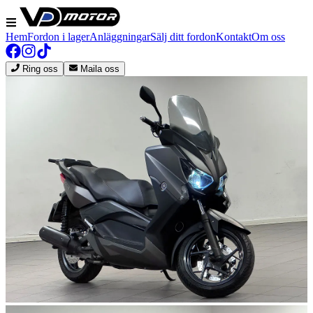
Hem
Fordon i lager
Anläggningar
Sälj ditt fordon
Kontakt
Om oss
Ring oss
Maila oss