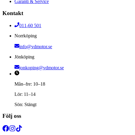
Garanti & Service
Kontakt
011-60 501
Norrköping
info@vdmotor.se
Jönköping
jonkoping@vdmotor.se
Mån–fre: 10–18
Lör: 11–14
Sön: Stängt
Följ oss