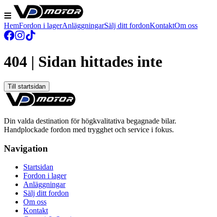
Hem
Fordon i lager
Anläggningar
Sälj ditt fordon
Kontakt
Om oss
404 | Sidan hittades inte
Till startsidan
Din valda destination för högkvalitativa begagnade bilar.
Handplockade fordon med trygghet och service i fokus.
Navigation
Startsidan
Fordon i lager
Anläggningar
Sälj ditt fordon
Om oss
Kontakt