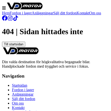
Hem
Fordon i lager
Anläggningar
Sälj ditt fordon
Kontakt
Om oss
404 | Sidan hittades inte
Till startsidan
Din valda destination för högkvalitativa begagnade bilar.
Handplockade fordon med trygghet och service i fokus.
Navigation
Startsidan
Fordon i lager
Anläggningar
Sälj ditt fordon
Om oss
Kontakt