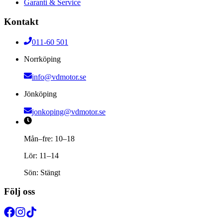
Garanti & Service
Kontakt
011-60 501
Norrköping
info@vdmotor.se
Jönköping
jonkoping@vdmotor.se
Mån–fre: 10–18
Lör: 11–14
Sön: Stängt
Följ oss