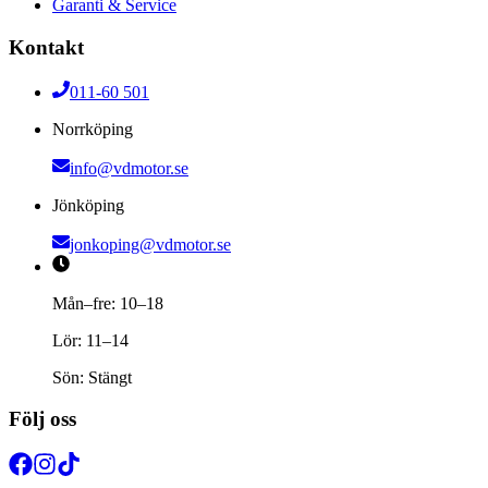
Garanti & Service
Kontakt
011-60 501
Norrköping
info@vdmotor.se
Jönköping
jonkoping@vdmotor.se
Mån–fre: 10–18
Lör: 11–14
Sön: Stängt
Följ oss