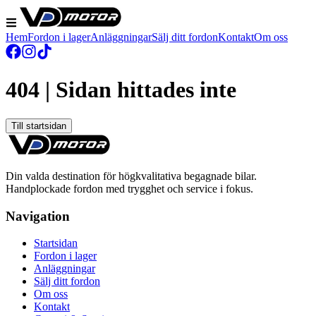
Hem
Fordon i lager
Anläggningar
Sälj ditt fordon
Kontakt
Om oss
404 | Sidan hittades inte
Till startsidan
Din valda destination för högkvalitativa begagnade bilar.
Handplockade fordon med trygghet och service i fokus.
Navigation
Startsidan
Fordon i lager
Anläggningar
Sälj ditt fordon
Om oss
Kontakt