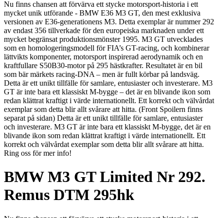
Nu finns chansen att förvärva ett stycke motorsport-historia i ett
mycket unik utförande - BMW E36 M3 GT, den mest exklusiva
versionen av E36-generationens M3. Detta exemplar är nummer 292
av endast 356 tillverkade för den europeiska marknaden under ett
mycket begränsat produktionsmönster 1995. M3 GT utvecklades
som en homologeringsmodell för FIA’s GT-racing, och kombinerar
lättvikts komponenter, motorsport inspirerad aerodynamik och en
kraftfullare S50B30-motor på 295 hästkrafter. Resultatet är en bil
som bär märkets racing-DNA – men är fullt körbar på landsväg.
Detta är ett unikt tillfälle för samlare, entusiaster och investerare. M3
GT är inte bara ett klassiskt M-bygge – det är en blivande ikon som
redan klättrat kraftigt i värde internationellt. Ett korrekt och välvårdat
exemplar som detta blir allt svårare att hitta. (Front Spoilern finns
separat på sidan) Detta är ett unikt tillfälle för samlare, entusiaster
och investerare. M3 GT är inte bara ett klassiskt M-bygge, det är en
blivande ikon som redan klättrat kraftigt i värde internationellt. Ett
korrekt och välvårdat exemplar som detta blir allt svårare att hitta.
Ring oss för mer info!
BMW M3 GT Limited Nr 292.
Remus DTM 295hk