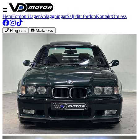
Hem
Fordon i lager
Anläggningar
Sälj ditt fordon
Kontakt
Om oss
Ring oss
Maila oss