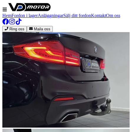
Hem
Fordon i lager
Anläggningar
Sälj ditt fordon
Kontakt
Om oss
Ring oss
Maila oss