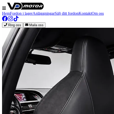
Hem
Fordon i lager
Anläggningar
Sälj ditt fordon
Kontakt
Om oss
Ring oss
Maila oss