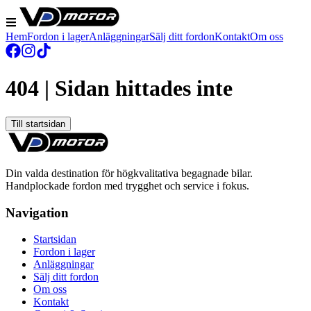
Hem
Fordon i lager
Anläggningar
Sälj ditt fordon
Kontakt
Om oss
404 | Sidan hittades inte
Till startsidan
Din valda destination för högkvalitativa begagnade bilar.
Handplockade fordon med trygghet och service i fokus.
Navigation
Startsidan
Fordon i lager
Anläggningar
Sälj ditt fordon
Om oss
Kontakt