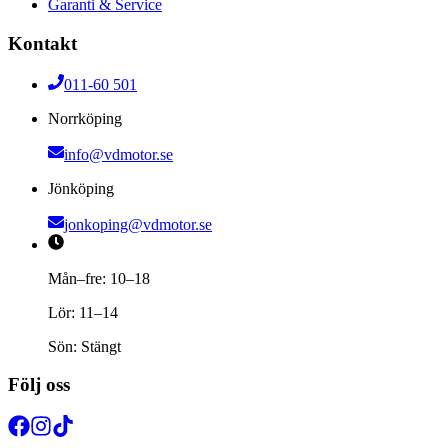
Garanti & Service
Kontakt
011-60 501
Norrköping
info@vdmotor.se
Jönköping
jonkoping@vdmotor.se
Mån–fre: 10–18
Lör: 11–14
Sön: Stängt
Följ oss